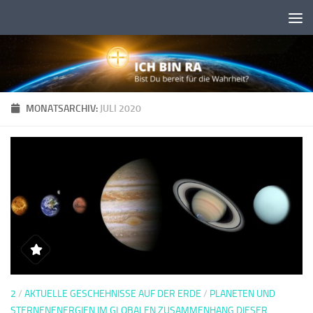
Skip to content
MONATSARCHIV:
JULI 2020
2
/
AKTUELLE GESCHEHNISSE AUF DER ERDE
/
PLANETEN UND
STERNENENERGIEN IM GLOBALEN ZUSAMMENHANG DIESER