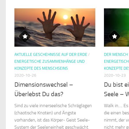
AKTUELLE GESCHEHNISSE AUF DER ERDE
/
DER MENSCH 
ENERGETISCHE ZUSAMMENHÄNGE UND
ENERGETISC
KONZEPTE DES MENSCHSEINS
KONZEPTE DE
2020-10-26
2020-10-23
Dimensionswechsel –
Du bist 
Überlebst Du das?
Seele – W
Sind zu viele innerseelische Schräglagen
Walk in…. Es 
(chaotische Knoten) und Ängste
die einen be
vorhanden, ist das Körper- Geist Seele-
nimmt, der v
System der Seeleneinheit geschwächt
nicht mehr 