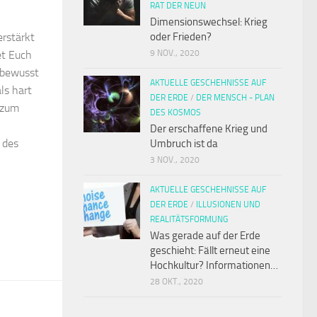
RAT DER NEUN
Dimensionswechsel: Krieg
erstärkt
oder Frieden?
et Euch
9 NOV., 2020
 bewusst
AKTUELLE GESCHEHNISSE AUF
ls hart
DER ERDE
/
DER MENSCH - PLAN
 zum
DES KOSMOS
Der erschaffene Krieg und
 des
Umbruch ist da
3 NOV., 2020
AKTUELLE GESCHEHNISSE AUF
DER ERDE
/
ILLUSIONEN UND
REALITÄTSFORMUNG
Was gerade auf der Erde
geschieht: Fällt erneut eine
Hochkultur? Informationen…
28 OKT., 2020