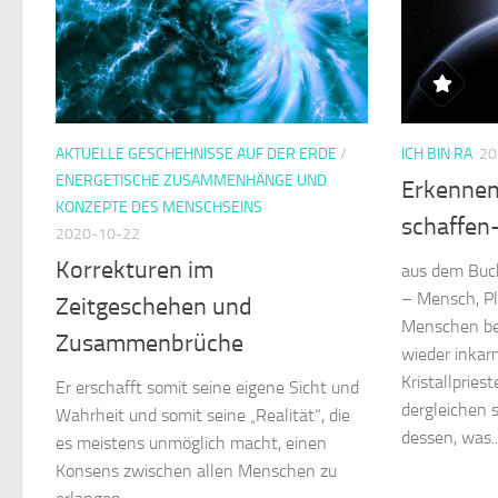
AKTUELLE GESCHEHNISSE AUF DER ERDE
/
ICH BIN RA
20
ENERGETISCHE ZUSAMMENHÄNGE UND
Erkennen
KONZEPTE DES MENSCHSEINS
schaffen
2020-10-22
Korrekturen im
aus dem Buch
– Mensch, Pl
Zeitgeschehen und
Menschen beh
Zusammenbrüche
wieder inkarn
Kristallpries
Er erschafft somit seine eigene Sicht und
dergleichen 
Wahrheit und somit seine „Realität“, die
dessen, was..
es meistens unmöglich macht, einen
Konsens zwischen allen Menschen zu