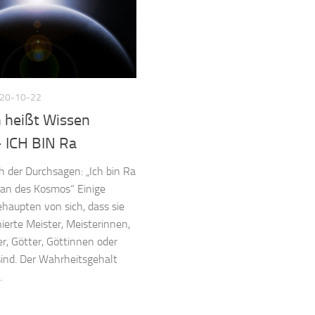
20-10-22
 heißt Wissen
- ICH BIN Ra
 der Durchsagen: „Ich bin Ra
an des Kosmos“ Einige
aupten von sich, dass sie
ierte Meister, Meisterinnen,
ter, Götter, Göttinnen oder
sind. Der Wahrheitsgehalt
.