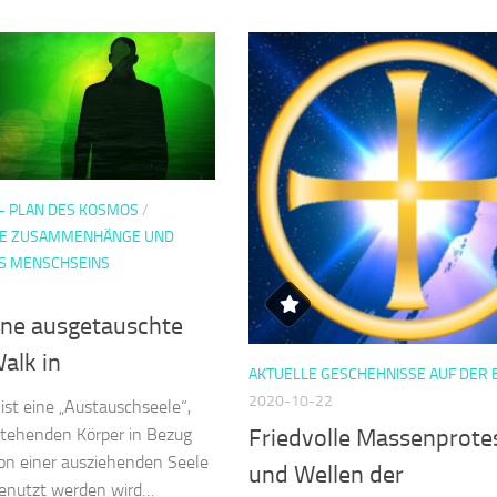
- PLAN DES KOSMOS
/
HE ZUSAMMENHÄNGE UND
S MENSCHSEINS
eine ausgetauschte
alk in
AKTUELLE GESCHEHNISSE AUF DER 
2020-10-22
ist eine „Austauschseele“,
Friedvolle Massenprote
stehenden Körper in Bezug
on einer ausziehenden Seele
und Wellen der
genutzt werden wird…