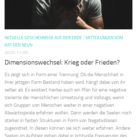
AKTUELLE GESCHEHNISSE AUF DER ERDE
/
MITTEILUNGEN VOM
RAT DER NEUN
2020-11-09
Dimensionswechsel: Krieg oder Frieden?
Es zeigt sich in Form einer Trennung. Ob die Menschheit in
ihrer jetzgen Form Bestand haben wird, hängt dabei von ihr
selber ab. Es existiert hierbei auch ein Plan für eine negative
Variante der menschlichen Umsetzung und Vollzugs, wenn
sich Gruppen von Menschen weiter in einer negativen
Abwärtsspirale erfahren wollen. Dann werden die Seelen noch
stärker in festen Strukturen in Form von Negativblasen
zugeordnet. In diesen können sie sich weiter erfahren. Andere
Seelen im Aufstieg gehen dabei in lichtvolle Frequenzen des