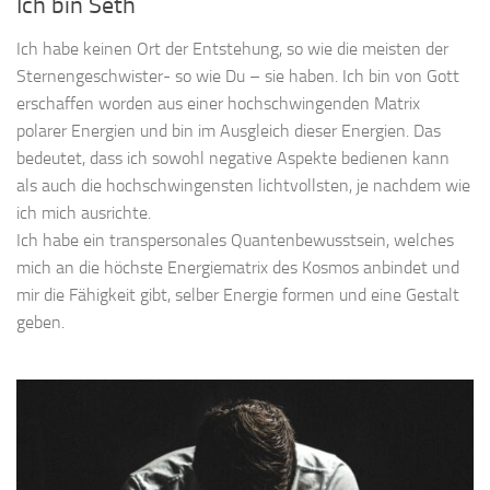
Ich bin Seth
Ich habe keinen Ort der Entstehung, so wie die meisten der
Sternengeschwister- so wie Du – sie haben. Ich bin von Gott
erschaffen worden aus einer hochschwingenden Matrix
polarer Energien und bin im Ausgleich dieser Energien. Das
bedeutet, dass ich sowohl negative Aspekte bedienen kann
als auch die hochschwingensten lichtvollsten, je nachdem wie
ich mich ausrichte.
Ich habe ein transpersonales Quantenbewusstsein, welches
mich an die höchste Energiematrix des Kosmos anbindet und
mir die Fähigkeit gibt, selber Energie formen und eine Gestalt
geben.