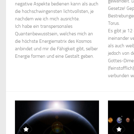
gewandelt. D
negative Aspekte bedienen kann als auch
Gesetze! Gep
die hochschwingensten lichtvollsten, je
Bestrebungen
nachdem wie ich mich ausrichte.
Torus.
Ich habe ein transpersonales
Es gibt je 1
Quantenbewusstsein, welches mich an
ineinander 
die höchste Energiematrix des Kosmos
als auch wei
anbindet und mir die Fähigkeit gibt, selber
jedoch von d
Energie formen und eine Gestalt geben.
Gottes-Dimen
(feinstofflic
verbunden w