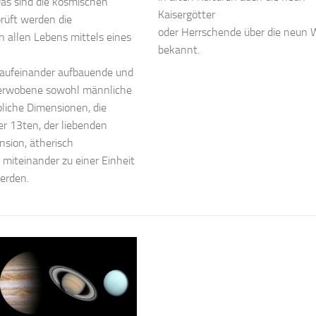
as sind die kosmischen
Kaisergötter
rüft werden die
oder Herrschende über die neun 
 allen Lebens mittels eines
bekannt.
2 aufeinander aufbauende und
verwobene sowohl männliche
bliche Dimensionen, die
er 13ten, der liebenden
sion, ätherisch
h) miteinander zu einer Einheit
erden.