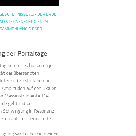
GESCHEHNISSE AUF DER ERDE
ND STERNENENERGIEN IM
USAMMENHANG DIESER
g der Portaltage
tag kommt es hierdurch je
tät der übersandten
Intervall) zu stärkeren und
 Amplituden auf den Skalen
hen Messinstrumente. Die
Erde geht mit der
 Schwingung in Resonanz
 sich auf die übermittelte
.
ingung wird dabei die meiner