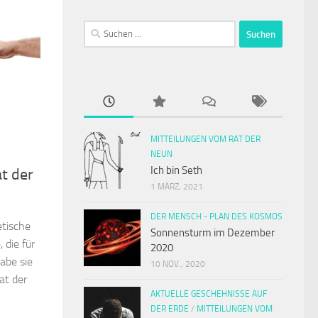
Suchen
nach:
MITTEILUNGEN VOM RAT DER
NEUN
Ich bin Seth
at der
1 MÄRZ, 2021
DER MENSCH - PLAN DES KOSMOS
etische
Sonnensturm im Dezember
 die für
2020
habe sie
10 NOV., 2020
at der
AKTUELLE GESCHEHNISSE AUF
DER ERDE
/
MITTEILUNGEN VOM