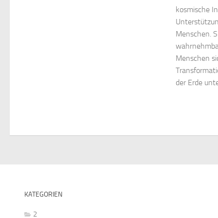
kosmische In
Unterstützun
Menschen. Si
wahrnehmbar
Menschen sic
Transformat
der Erde unt
KATEGORIEN
2