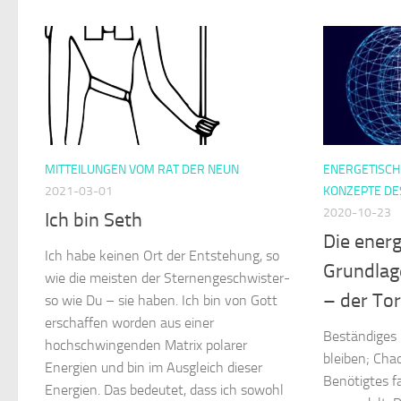
MITTEILUNGEN VOM RAT DER NEUN
ENERGETISC
2021-03-01
KONZEPTE DE
2020-10-23
Ich bin Seth
Die ener
Ich habe keinen Ort der Entstehung, so
Grundlag
wie die meisten der Sternengeschwister-
– der To
so wie Du – sie haben. Ich bin von Gott
erschaffen worden aus einer
Beständiges 
hochschwingenden Matrix polarer
bleiben; Cha
Energien und bin im Ausgleich dieser
Benötigtes f
Energien. Das bedeutet, dass ich sowohl