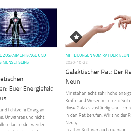
HE ZUSAMMENHÄNGE UND
MITTEILUNGEN VOM RAT DER NEUN
S MENSCHSEINS
2020-10-22
Galaktischer Rat: Der R
getischen
Neun
en: Euer Energiefeld
Mir stehen acht sehr hohe energ
rus
Kräfte und Wesenheiten zur Seite,
diese Galaxis zuständig sind. Ich 
und lichtvolle Energien
in den Rat berufen. Wir sind der R
os, Unwahres und nicht
Neun,
allen durch oder werden
in alten Kulturen auch die neun