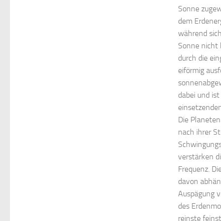
Sonne zugew
dem Erdenerg
während sich
Sonne nicht 
durch die ei
eiförmig ausf
sonnenabgew
dabei und ist
einsetzenden
Die Planeten
nach ihrer S
Schwingungsi
verstärken di
Frequenz. Die
davon abhäng
Auspägung v
des Erdenmon
reinste fein