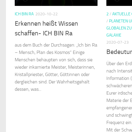
ICH BIN RA
2020-10-22
2
/
AKTUELLE 
/
PLANETEN U
Erkennen heißt Wissen
GLOBALEN Z
schaffen- ICH BIN Ra
GALAXIE
2020-07-23
aus dem Buch der Durchsagen: „Ich bin Ra
Bedeutun
– Mensch, Plan des Kosmos“ Einige
Menschen behaupten von sich, dass sie
Über den Erd
wieder inkarnierte Meister, Meisterinnen,
nach Intensi
Kristallpriester, Götter, Göttinnen oder
Information (
dergleichen sind. Der Wahrheitsgehalt
schwächeren
dessen, was...
Eurer irdisc
Materie der 
empfangenen
und schwingt
Frequenz ein
Mit der Schw