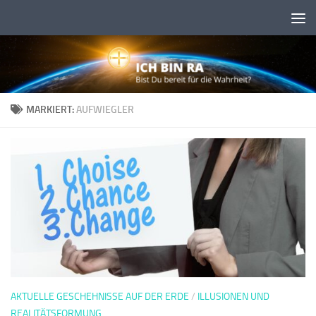
Skip to content
MARKIERT:
AUFWIEGLER
AKTUELLE GESCHEHNISSE AUF DER ERDE
/
ILLUSIONEN UND
REALITÄTSFORMUNG