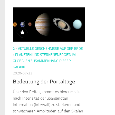
2
/
AKTUELLE GESCHEHNISSE AUF DER ERDE
/
PLANETEN UND STERNENENERGIEN IM
GLOBALEN ZUSAMMENHANG DIESER
GALAXIE
2020-07-23
Bedeutung der Portaltage
Über den Erdtag kommt es hierdurch je
nach Intensität der übersandten
Information (Intervall) zu stärkeren und
schwächeren Amplituden auf den Skalen