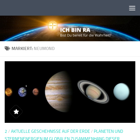
Skip to content
MARKIERT:
NEUMOND
2
/
AKTUELLE GESCHEHNISSE AUF DER ERDE
/
PLANETEN UND
STERNENENERGIEN IM GLOBALEN ZUSAMMENHANG DIESER