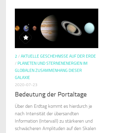
2
/
AKTUELLE GESCHEHNISSE AUF DER ERDE
/
PLANETEN UND STERNENENERGIEN IM
GLOBALEN ZUSAMMENHANG DIESER
GALAXIE
2020-07-23
Bedeutung der Portaltage
Über den Erdtag kommt es hierdurch je
nach Intensität der übersandten
Information (Intervall) zu stärkeren und
schwächeren Amplituden auf den Skalen