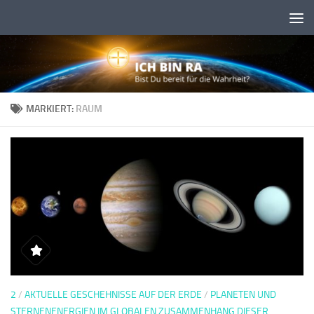
Skip to content
MARKIERT:
RAUM
2
/
AKTUELLE GESCHEHNISSE AUF DER ERDE
/
PLANETEN UND
STERNENENERGIEN IM GLOBALEN ZUSAMMENHANG DIESER