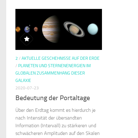
2
/
AKTUELLE GESCHEHNISSE AUF DER ERDE
/
PLANETEN UND STERNENENERGIEN IM
GLOBALEN ZUSAMMENHANG DIESER
GALAXIE
2020-07-23
Bedeutung der Portaltage
Über den Erdtag kommt es hierdurch je
nach Intensität der übersandten
Information (Intervall) zu stärkeren und
schwächeren Amplituden auf den Skalen