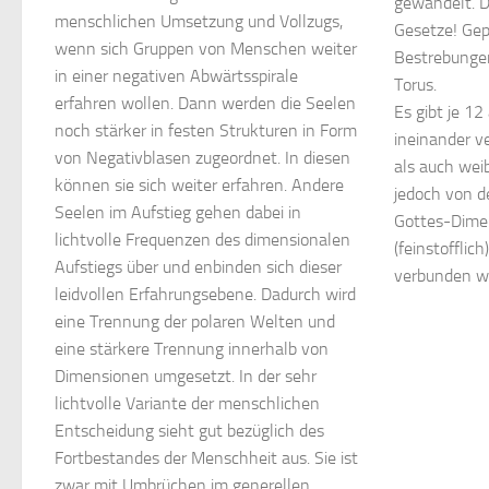
gewandelt. D
menschlichen Umsetzung und Vollzugs,
Gesetze! Gep
wenn sich Gruppen von Menschen weiter
Bestrebungen
in einer negativen Abwärtsspirale
Torus.
erfahren wollen. Dann werden die Seelen
Es gibt je 1
noch stärker in festen Strukturen in Form
ineinander 
von Negativblasen zugeordnet. In diesen
als auch wei
können sie sich weiter erfahren. Andere
jedoch von d
Seelen im Aufstieg gehen dabei in
Gottes-Dimen
lichtvolle Frequenzen des dimensionalen
(feinstofflic
Aufstiegs über und enbinden sich dieser
verbunden w
leidvollen Erfahrungsebene. Dadurch wird
eine Trennung der polaren Welten und
eine stärkere Trennung innerhalb von
Dimensionen umgesetzt. In der sehr
lichtvolle Variante der menschlichen
Entscheidung sieht gut bezüglich des
Fortbestandes der Menschheit aus. Sie ist
zwar mit Umbrüchen im generellen