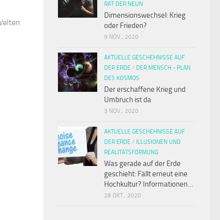
RAT DER NEUN
Dimensionswechsel: Krieg
Welten
oder Frieden?
9 NOV., 2020
AKTUELLE GESCHEHNISSE AUF
DER ERDE
/
DER MENSCH - PLAN
DES KOSMOS
Der erschaffene Krieg und
Umbruch ist da
3 NOV., 2020
AKTUELLE GESCHEHNISSE AUF
DER ERDE
/
ILLUSIONEN UND
REALITÄTSFORMUNG
Was gerade auf der Erde
geschieht: Fällt erneut eine
Hochkultur? Informationen…
28 OKT., 2020