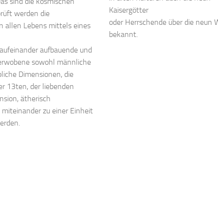
as sind die kosmischen
Kaisergötter
rüft werden die
oder Herrschende über die neun 
 allen Lebens mittels eines
bekannt.
2 aufeinander aufbauende und
verwobene sowohl männliche
bliche Dimensionen, die
er 13ten, der liebenden
sion, ätherisch
h) miteinander zu einer Einheit
erden.