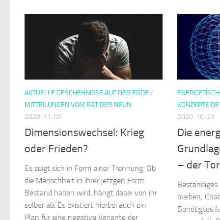
AKTUELLE GESCHEHNISSE AUF DER ERDE
/
ENERGETISC
MITTEILUNGEN VOM RAT DER NEUN
KONZEPTE DE
2020-11-09
2020-10-23
Dimensionswechsel: Krieg
Die ener
oder Frieden?
Grundlag
– der To
Es zeigt sich in Form einer Trennung. Ob
die Menschheit in ihrer jetzgen Form
Beständiges 
Bestand haben wird, hängt dabei von ihr
bleiben; Cha
selber ab. Es existiert hierbei auch ein
Benötigtes f
Plan für eine negative Variante der