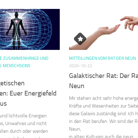
HE ZUSAMMENHÄNGE UND
MITTEILUNGEN VOM RAT DER NEUN
S MENSCHSEINS
2020-10-22
Galaktischer Rat: Der R
getischen
Neun
en: Euer Energiefeld
Mir stehen acht sehr hohe energ
rus
Kräfte und Wesenheiten zur Seite,
diese Galaxis zuständig sind. Ich 
und lichtvolle Energien
in den Rat berufen. Wir sind der R
os, Unwahres und nicht
Neun,
allen durch oder werden
in alten Kulturen auch die neun