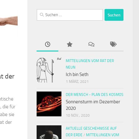
Suchen
nach:
MITTEILUNGEN VOM RAT DER
NEUN
Ich bin Seth
at der
1 MÄRZ, 2021
DER MENSCH - PLAN DES KOSMOS
etische
Sonnensturm im Dezember
 die für
2020
habe sie
10 NOV., 2020
at der
AKTUELLE GESCHEHNISSE AUF
DER ERDE
/
MITTEILUNGEN VOM