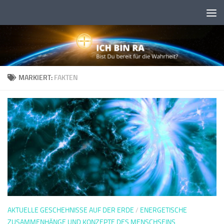
Skip to content
MARKIERT:
FAKTEN
AKTUELLE GESCHEHNISSE AUF DER ERDE
/
ENERGETISCHE
ZUSAMMENHÄNGE UND KONZEPTE DES MENSCHSEINS