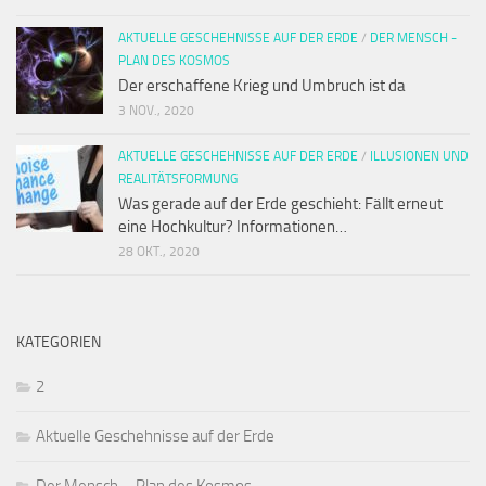
AKTUELLE GESCHEHNISSE AUF DER ERDE
/
DER MENSCH -
PLAN DES KOSMOS
Der erschaffene Krieg und Umbruch ist da
3 NOV., 2020
AKTUELLE GESCHEHNISSE AUF DER ERDE
/
ILLUSIONEN UND
REALITÄTSFORMUNG
Was gerade auf der Erde geschieht: Fällt erneut
eine Hochkultur? Informationen…
28 OKT., 2020
KATEGORIEN
2
Aktuelle Geschehnisse auf der Erde
Der Mensch – Plan des Kosmos