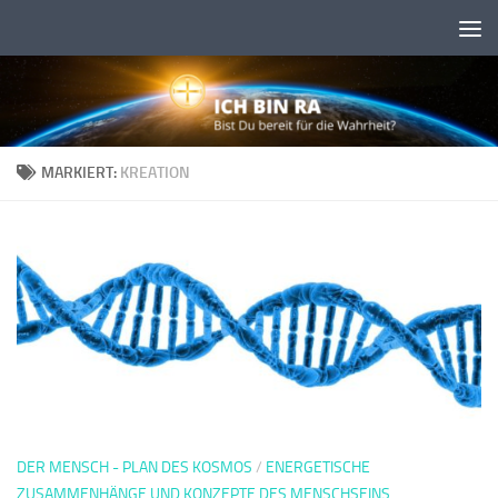
Skip to content
MARKIERT:
KREATION
DER MENSCH - PLAN DES KOSMOS
/
ENERGETISCHE
ZUSAMMENHÄNGE UND KONZEPTE DES MENSCHSEINS