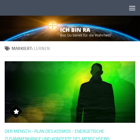
Skip to content
MARKIERT:
LERNEN
DER MENSCH - PLAN DES KOSMOS
/
ENERGETISCHE
ZUSAMMENHÄNGE UND KONZEPTE DES MENSCHSEINS