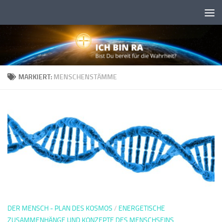
Skip to content
MARKIERT:
MENSCHENSTÄMME
DER MENSCH - PLAN DES KOSMOS
/
ENERGETISCHE
ZUSAMMENHÄNGE UND KONZEPTE DES MENSCHSEINS