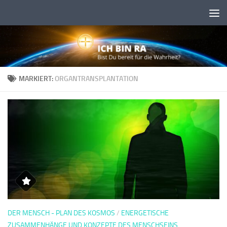
Skip to content
MARKIERT:
ORGANTRANSPLANTATION
DER MENSCH - PLAN DES KOSMOS
/
ENERGETISCHE
ZUSAMMENHÄNGE UND KONZEPTE DES MENSCHSEINS