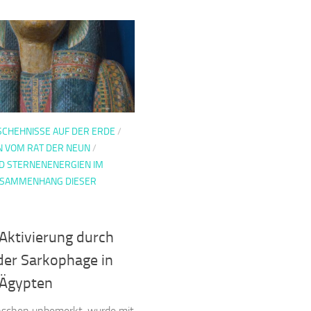
SCHEHNISSE AUF DER ERDE
/
N VOM RAT DER NEUN
/
D STERNENENERGIEN IM
USAMMENHANG DIESER
Aktivierung durch
der Sarkophage in
 Ägypten
schen unbemerkt, wurde mit