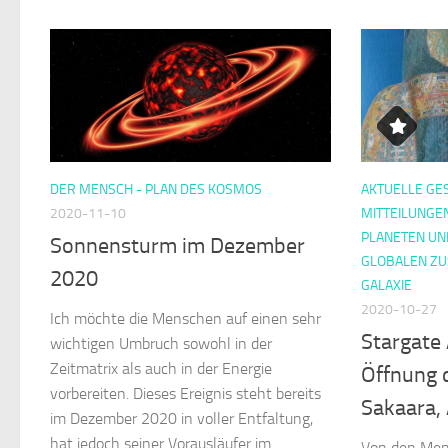
DER MENSCH - PLAN DES KOSMOS
AKTUELLE GE
2020-11-10
MITTEILUNGE
PLANETEN UN
Sonnensturm im Dezember
GLOBALEN Z
2020
GALAXIE
2020-10-27
Ich möchte die Menschen auf einen sehr
Stargate 
wichtigen Umbruch sowohl in der
Zeitmatrix als auch in der Energie
Öffnung 
vorbereiten. Dieses Ereignis steht bereits
Sakaara,
im Dezember 2020 in voller Entfaltung,
hat jedoch seiner Vorausläufer im
Von den Men