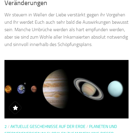
Veränderungen
Wir steuern in Wellen der Liebe verstärkt gegen ihr Vorgehen
und Ihr werdet Euch auch sehr bald die Auswirkungen bewusst
sein. Manche Umbrüche werden als hart empfunden werden,
aber sie sind zum Wohle aller Inkarnaierten absolut notwendig
und sinnvoll innerhalb des Schöpfungsplans.
2
/
AKTUELLE GESCHEHNISSE AUF DER ERDE
/
PLANETEN UND