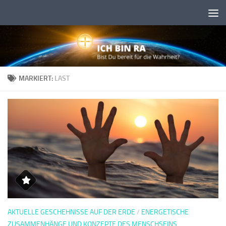
Skip to content
MARKIERT:
LAST
AKTUELLE GESCHEHNISSE AUF DER ERDE
/
ENERGETISCHE
ZUSAMMENHÄNGE UND KONZEPTE DES MENSCHSEINS