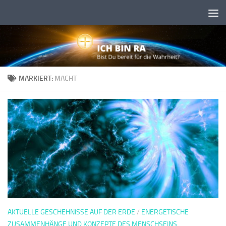
Skip to content
MARKIERT:
MACHT
AKTUELLE GESCHEHNISSE AUF DER ERDE
/
ENERGETISCHE
ZUSAMMENHÄNGE UND KONZEPTE DES MENSCHSEINS