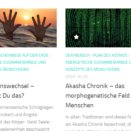
SCHEHNISSE AUF DER ERDE
/
DER MENSCH - PLAN DES KOSMOS
/
HE ZUSAMMENHÄNGE UND
ENERGETISCHE ZUSAMMENHÄNGE 
S MENSCHSEINS
KONZEPTE DES MENSCHSEINS
2020-10-23
nswechsel –
Akasha Chronik – das
t Du das?
morphogenetische Feld
Menschen
e innerseelische Schräglagen
Knoten) und Ängste
In alten Traditionen wird dieses F
st das Körper- Geist Seele-
als Akasha Chronik bezeichnet, 
Seeleneinheit geschwächt