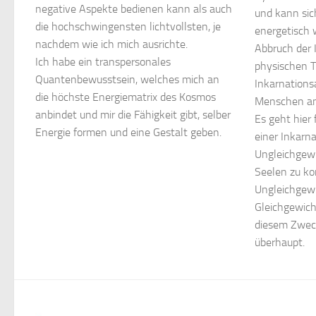
negative Aspekte bedienen kann als auch
und kann sic
die hochschwingensten lichtvollsten, je
energetisch
nachdem wie ich mich ausrichte.
Abbruch der 
Ich habe ein transpersonales
physischen T
Quantenbewusstsein, welches mich an
Inkarnations
die höchste Energiematrix des Kosmos
Menschen an
anbindet und mir die Fähigkeit gibt, selber
Es geht hier 
Energie formen und eine Gestalt geben.
einer Inkarna
Ungleichgewi
Seelen zu kor
Ungleichgewi
Gleichgewich
diesem Zweck
überhaupt.