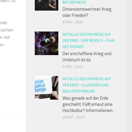
eint ist
RAT DER NEUN
Dimensionswechsel: Krieg
oder Frieden?
ures
9 NOV., 2020
phischen
AKTUELLE GESCHEHNISSE AUF
n mit
DER ERDE
/
DER MENSCH - PLAN
en
DES KOSMOS
Der erschaffene Krieg und
Umbruch ist da
3 NOV., 2020
AKTUELLE GESCHEHNISSE AUF
DER ERDE
/
ILLUSIONEN UND
REALITÄTSFORMUNG
Was gerade auf der Erde
geschieht: Fällt erneut eine
Hochkultur? Informationen…
28 OKT., 2020