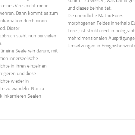
konkret zu Wissen, was damit gem
h eines Virus nicht mehr
und dieses beinhaltet.
 wehren. Dann kommt es zum
Die unendliche Matrix Eures
Inkarnation durch einen
morphogenen Feldes innerhalb E
od. Dieser
Torus) ist strukturiert in hologra
abbruch steht nun bei vielen
mehrdimensionalen Ausprägunge
.
Umsetzungen in Ereignishorizont
für eine Seele rein darum, mit
tion innerseelische
chte in ihren einzelnen
rigieren und diese
chte wieder in
te zu wandeln. Nur zu
 inkarnieren Seelen