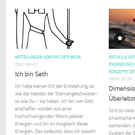
MITTEILUNGEN VOM RAT DER NEUN
AKTUELLE GE
2021-03-01
ENERGETISC
KONZEPTE DE
Ich bin Seth
2020-10-26
Ich habe keinen Ort der Entstehung, so
Dimensio
wie die meisten der Sternengeschwister-
Überlebs
so wie Du – sie haben. Ich bin von Gott
erschaffen worden aus einer
Sind zu viel
hochschwingenden Matrix polarer
(chaotische 
Energien und bin im Ausgleich dieser
vorhanden, i
Energien. Das bedeutet, dass ich sowohl
System der 